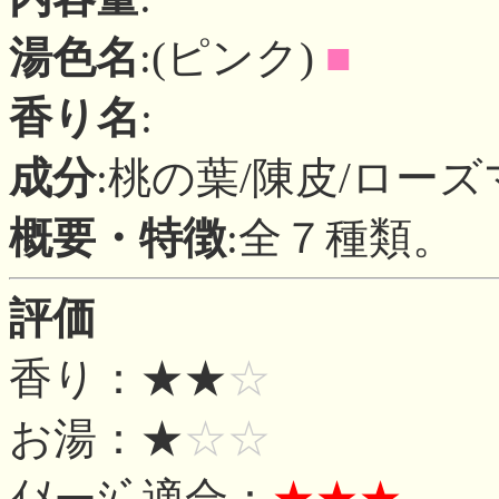
湯色名
:(ピンク)
■
香り名
:
成分
:桃の葉/陳皮/ロー
概要・特徴
:全７種類。
評価
香り：★★
☆
お湯：★
☆☆
ｲﾒーｼﾞ適合：
★★★