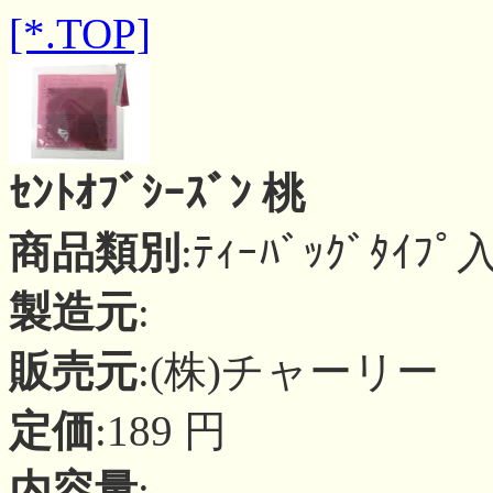
[*.TOP]
ｾﾝﾄｵﾌﾞｼｰｽﾞﾝ 桃
商品類別
:ﾃｨｰﾊﾞｯｸﾞﾀｲﾌ
製造元
:
販売元
:(株)チャーリー
定価
:189 円
内容量
: