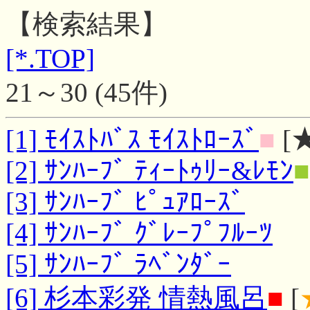
【検索結果】
[*.TOP]
21～30 (45件)
[1] ﾓｲｽﾄﾊﾞｽ ﾓｲｽﾄﾛｰｽﾞ
■
[★
[2] ｻﾝﾊｰﾌﾞ ﾃｨｰﾄｩﾘｰ&ﾚﾓﾝ
■
[3] ｻﾝﾊｰﾌﾞ ﾋﾟｭｱﾛｰｽﾞ
[4] ｻﾝﾊｰﾌﾞ ｸﾞﾚｰﾌﾟﾌﾙｰﾂ
[5] ｻﾝﾊｰﾌﾞ ﾗﾍﾞﾝﾀﾞｰ
[6] 杉本彩発 情熱風呂
■
[