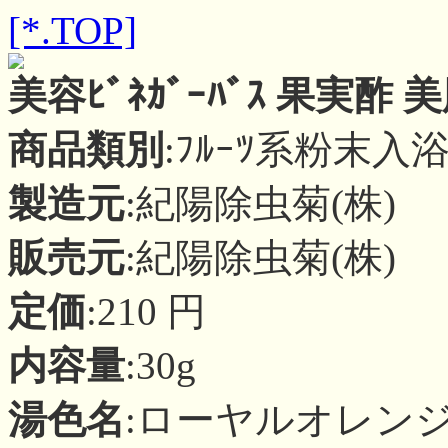
[*.TOP]
美容ﾋﾞﾈｶﾞｰﾊﾞｽ 果実酢 美
商品類別
:ﾌﾙｰﾂ系粉末入
製造元
:紀陽除虫菊(株)
販売元
:紀陽除虫菊(株)
定価
:210 円
内容量
:30g
湯色名
:ローヤルオレン